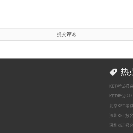
提交评论
热

KET考试报
KET考试
(25)
北京KET考试
深圳KET报
深圳KET报