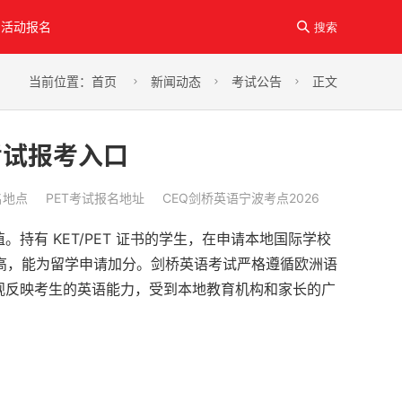
活动报名

搜索
当前位置：
首页
新闻动态
考试公告
正文



语考试报考入口
名地点
PET考试报名地址
CEQ剑桥英语宁波考点2026
持有 KET/PET 证书的学生，在申请本地国际学校
高，能为留学申请加分。剑桥英语考试严格遵循欧洲语
书能客观反映考生的英语能力，受到本地教育机构和家长的广