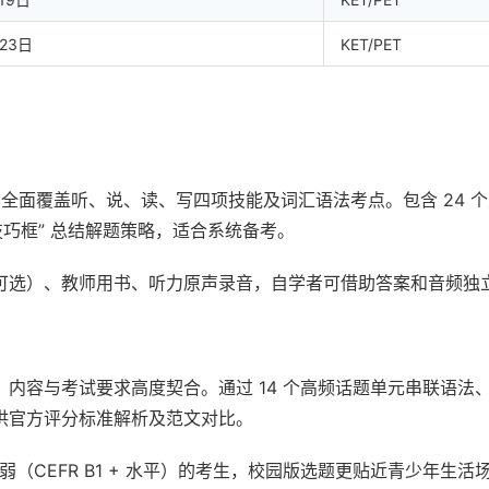
23日
KET/PET
容全面覆盖听、说、读、写四项技能及词汇语法考点。包含 24 
巧框” 总结解题策略，适合系统备考。
可选）、教师用书、听力原声录音，自学者可借助答案和音频独
内容与考试要求高度契合。通过 14 个高频话题单元串联语法
供官方评分标准解析及范文对比。
弱（CEFR B1 + 水平）的考生，校园版选题更贴近青少年生活