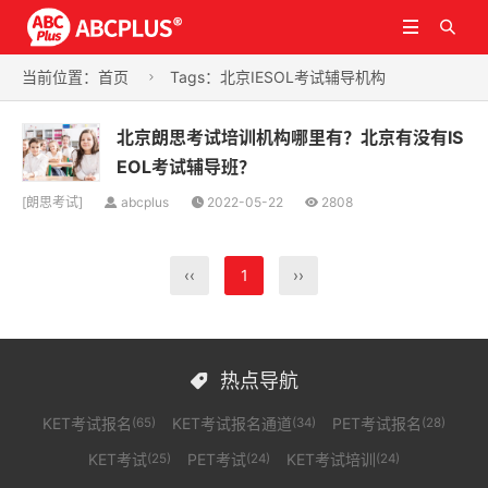


当前位置：
首页
Tags：北京IESOL考试辅导机构

北京朗思考试培训机构哪里有？北京有没有IS
EOL考试辅导班？
[
朗思考试
]
abcplus
2022-05-22
2808
‹‹
1
››
热点导航

KET考试报名
KET考试报名通道
PET考试报名
(65)
(34)
(28)
KET考试
PET考试
KET考试培训
(25)
(24)
(24)