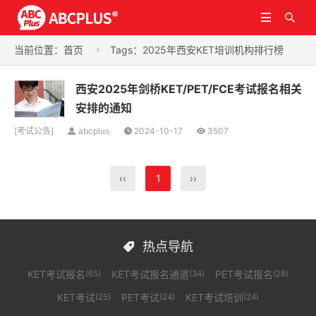


当前位置：
首页
Tags：2025年西安KET培训机构排行榜

西安2025年剑桥KET/PET/FCE考试报名相关
安排的通知
[
考试公告
]
abcplus
2024-10-17
3507
‹‹
1
››
热点导航

KET考试报名
KET考试报名通道
PET考试报名
(65)
(34)
(28)
KET考试
PET考试
KET考试培训
(25)
(24)
(24)